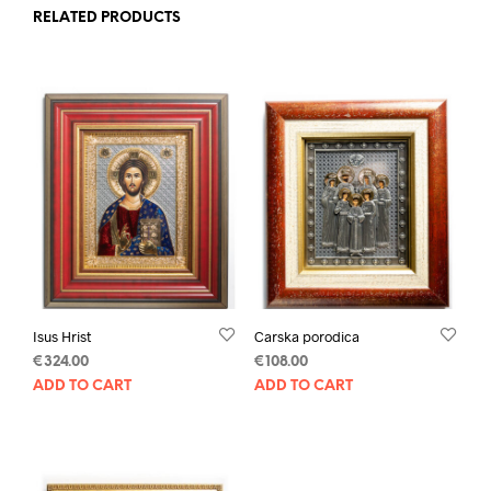
RELATED PRODUCTS
Isus Hrist
Carska porodica
€
324.00
€
108.00
ADD TO CART
ADD TO CART