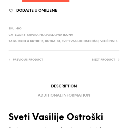
DODAJTE U OMILJENE
SKU:
400
CATEGORY:
SRPSKA PRAVOSLAVNA IKONA
TAGS:
BROJ U KUTIJI: 18
,
KUTIJA: 18
,
SVETI VASILIJE OSTROŠKI
,
VELIČINA: S
PREVIOUS PRODUCT
NEXT PRODUCT
DESCRIPTION
ADDITIONAL INFORMATION
Sveti Vasilije Ostroški