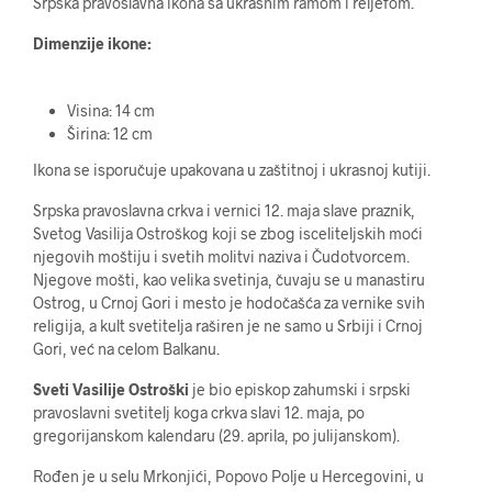
Srpska pravoslavna ikona sa ukrasnim ramom i reljefom.
Dimenzije ikone:
Visina: 14 cm
Širina: 12 cm
Ikona se isporučuje upakovana u zaštitnoj i ukrasnoj kutiji.
Srpska pravoslavna crkva i vernici 12. maja slave praznik,
Svetog Vasilija Ostroškog koji se zbog isceliteljskih moći
njegovih moštiju i svetih molitvi naziva i Čudotvorcem.
Njegove mošti, kao velika svetinja, čuvaju se u manastiru
Ostrog, u Crnoj Gori i mesto je hodočašća za vernike svih
religija, a kult svetitelja raširen je ne samo u Srbiji i Crnoj
Gori, već na celom Balkanu.
Sveti Vasilije Ostroški
je bio episkop zahumski i srpski
pravoslavni svetitelj koga crkva slavi 12. maja, po
gregorijanskom kalendaru (29. aprila, po julijanskom).
Rođen je u selu Mrkonjići, Popovo Polje u Hercegovini, u