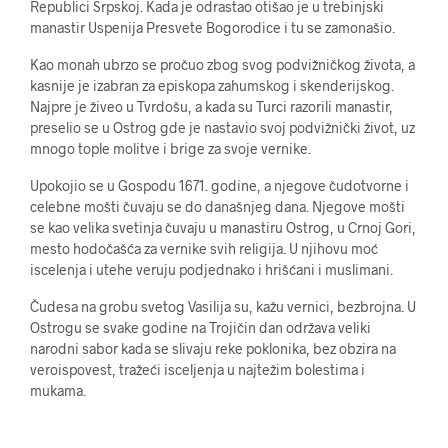
Republici Srpskoj. Kada je odrastao otišao je u trebinjski
manastir Uspenija Presvete Bogorodice i tu se zamonašio.
Kao monah ubrzo se pročuo zbog svog podvižničkog života, a
kasnije je izabran za episkopa zahumskog i skenderijskog.
Najpre je živeo u Tvrdošu, a kada su Turci razorili manastir,
preselio se u Ostrog gde je nastavio svoj podvižnički život, uz
mnogo tople molitve i brige za svoje vernike.
Upokojio se u Gospodu 1671. godine, a njegove čudotvorne i
celebne mošti čuvaju se do današnjeg dana. Njegove mošti
se kao velika svetinja čuvaju u manastiru Ostrog, u Crnoj Gori,
mesto hodočašća za vernike svih religija. U njihovu moć
iscelenja i utehe veruju podjednako i hrišćani i muslimani.
Čudesa na grobu svetog Vasilija su, kažu vernici, bezbrojna. U
Ostrogu se svake godine na Trojičin dan održava veliki
narodni sabor kada se slivaju reke poklonika, bez obzira na
veroispovest, tražeći isceljenja u najtežim bolestima i
mukama.