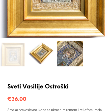
Sveti Vasilije Ostroški
€
36.00
Srpska pravoslavna ikona sa ukrasnim ramom i reljefom, mala,