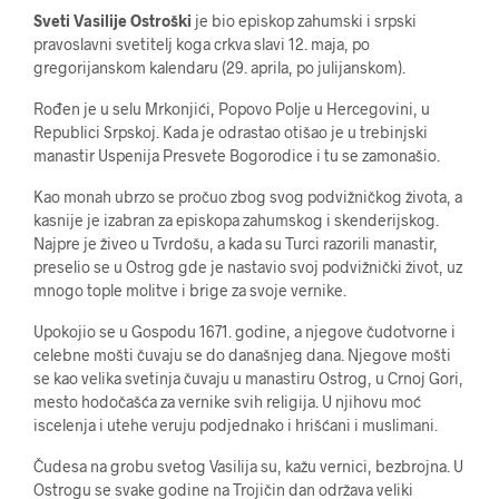
Sveti Vasilije Ostroški
je bio episkop zahumski i srpski
pravoslavni svetitelj koga crkva slavi 12. maja, po
gregorijanskom kalendaru (29. aprila, po julijanskom).
Rođen je u selu Mrkonjići, Popovo Polje u Hercegovini, u
Republici Srpskoj. Kada je odrastao otišao je u trebinjski
manastir Uspenija Presvete Bogorodice i tu se zamonašio.
Kao monah ubrzo se pročuo zbog svog podvižničkog života, a
kasnije je izabran za episkopa zahumskog i skenderijskog.
Najpre je živeo u Tvrdošu, a kada su Turci razorili manastir,
preselio se u Ostrog gde je nastavio svoj podvižnički život, uz
mnogo tople molitve i brige za svoje vernike.
Upokojio se u Gospodu 1671. godine, a njegove čudotvorne i
celebne mošti čuvaju se do današnjeg dana. Njegove mošti
se kao velika svetinja čuvaju u manastiru Ostrog, u Crnoj Gori,
mesto hodočašća za vernike svih religija. U njihovu moć
iscelenja i utehe veruju podjednako i hrišćani i muslimani.
Čudesa na grobu svetog Vasilija su, kažu vernici, bezbrojna. U
Ostrogu se svake godine na Trojičin dan održava veliki