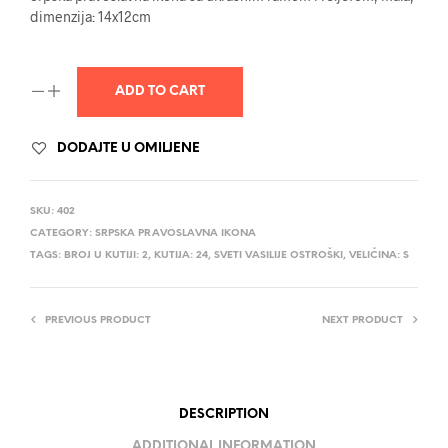
dimenzija: 14x12cm
ADD TO CART
DODAJTE U OMILJENE
SKU:
402
CATEGORY:
SRPSKA PRAVOSLAVNA IKONA
TAGS:
BROJ U KUTIJI: 2
,
KUTIJA: 24
,
SVETI VASILIJE OSTROŠKI
,
VELIČINA: S
PREVIOUS PRODUCT
NEXT PRODUCT
DESCRIPTION
ADDITIONAL INFORMATION