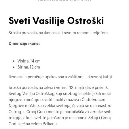
Sveti Vasilije Ostroški
Srpska pravoslavna ikona sa ukrasnim ramom i reljefom.
Dimenzije ikone:
Visina: 14 cm
Širina: 12 cm
Ikona se isporučuje upakovana u zaštitnoj i ukrasnoj kutiji.
Srpska pravoslavna crkva i vernici 12. maja slave praznik,
Svetog Vasilija Ostroškog koji se zbog isceliteljskih moći
njegovih moštiju i svetih molitvi naziva i Čudotvorcem.
Njegove mošti, kao velika svetinja, čuvaju se u manastiru
Ostrog, u Crnoj Gori i mesto je hodočašća za vernike svih
religija, a kult svetitelja raširen je ne samo u Srbiji i Crnoj
Gori, već na celom Balkanu.