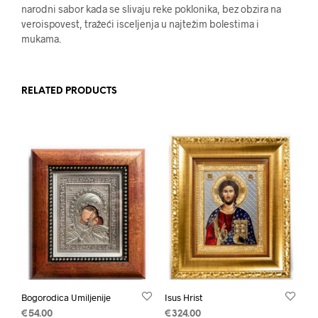
narodni sabor kada se slivaju reke poklonika, bez obzira na
veroispovest, tražeći isceljenja u najtežim bolestima i
mukama.
RELATED PRODUCTS
Bogorodica Umiljenije
Isus Hrist
€
54.00
€
324.00