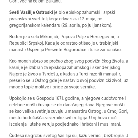
Gori, već na celom Balkanu.
Sveti Vasilije Ostroški
je bio episkop zahumski i srpski
pravoslavni svetitelj koga crkva slavi 12. maja, po
gregorijanskom kalendaru (29. aprila, po julijanskom).
Rođen je u selu Mrkonjići, Popovo Polje u Hercegovini, u
Republici Srpskoj. Kada je odrastao otišao je u trebinjski
manastir Uspenija Presvete Bogorodice i tu se zamonašio.
Kao monah ubrzo se pročuo zbog svog podvižničkog života, a
kasnije je izabran za episkopa zahumskog i skenderijskog.
Najpre je živeo u Tvrdošu, a kada su Turci razorili manastir,
preselio se u Ostrog gde je nastavio svoj podvižnički život, uz
mnogo tople molitve i brige za svoje vernike.
Upokojio se u Gospodu 1671. godine, a njegove čudotvorne i
celebne mošti čuvaju se do današnjeg dana. Njegove mošti
se kao velika svetinja čuvaju u manastiru Ostrog, u Crnoj Gori,
mesto hodočašća za vernike svih religija. U njihovu moć
iscelenja i utehe veruju podjednako i hrišćani i muslimani.
Čudesa na grobu svetog Vasilija su, kažu vernici, bezbrojna. U