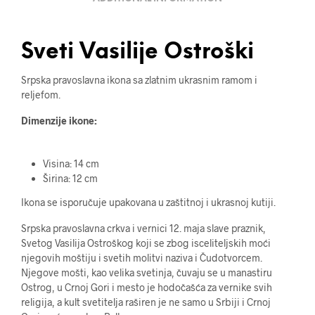
Sveti Vasilije Ostroški
Srpska pravoslavna ikona sa zlatnim ukrasnim ramom i
reljefom.
Dimenzije ikone:
Visina: 14 cm
Širina: 12 cm
Ikona se isporučuje upakovana u zaštitnoj i ukrasnoj kutiji.
Srpska pravoslavna crkva i vernici 12. maja slave praznik,
Svetog Vasilija Ostroškog koji se zbog isceliteljskih moći
njegovih moštiju i svetih molitvi naziva i Čudotvorcem.
Njegove mošti, kao velika svetinja, čuvaju se u manastiru
Ostrog, u Crnoj Gori i mesto je hodočašća za vernike svih
religija, a kult svetitelja raširen je ne samo u Srbiji i Crnoj