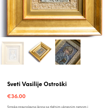
Sveti Vasilije Ostroški
€
36.00
Srpska pravoslavna ikona sa zlatnim ukrasnim ramom i