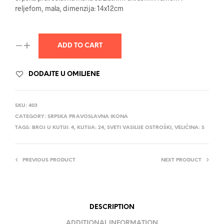
reljefom, mala, dimenzija: 14x12cm
ADD TO CART
DODAJTE U OMILJENE
SKU:
403
CATEGORY:
SRPSKA PRAVOSLAVNA IKONA
TAGS:
BROJ U KUTIJI: 4
,
KUTIJA: 24
,
SVETI VASILIJE OSTROŠKI
,
VELIČINA: S
PREVIOUS PRODUCT
NEXT PRODUCT
DESCRIPTION
ADDITIONAL INFORMATION