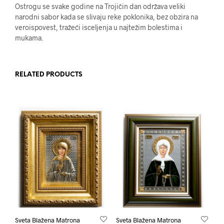
Ostrogu se svake godine na Trojičin dan održava veliki
narodni sabor kada se slivaju reke poklonika, bez obzira na
veroispovest, tražeći isceljenja u najtežim bolestima i
mukama.
RELATED PRODUCTS
Sveta Blažena Matrona
Sveta Blažena Matrona