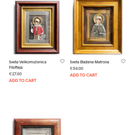
Sveta Velikomučenica
Sveta Blažena Matrona
Filofteja
€
54.00
€
27.00
ADD TO CART
ADD TO CART