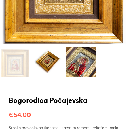
Bogorodica Počajevska
€
54.00
Srpska pravoslavna ikona sa ukrasnim ramom i reljefom, mala,