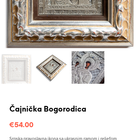
Čajnička Bogorodica
€
54.00
Srpska pravoslavna ikona sa ukrasnim ramom i reljefom,