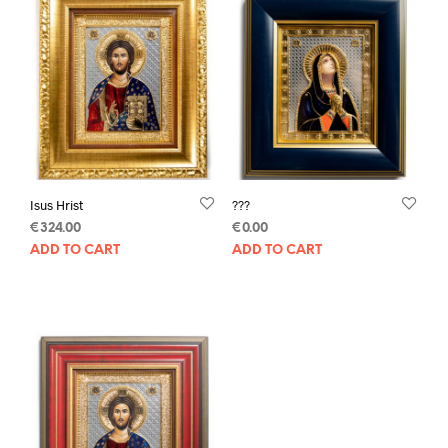
Isus Hrist
???
€
324.00
€
0.00
ADD TO CART
ADD TO CART