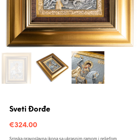
Sveti Đorđe
€
324.00
Srpska pravoslavna ikona sa ukrasnim ramom i reljefom,