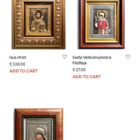
Isus Hrist
Sveta Velikomučenica
Filofteja
€
324.00
€
27.00
ADD TO CART
ADD TO CART