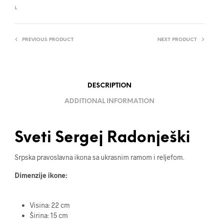
L
PREVIOUS PRODUCT
NEXT PRODUCT
DESCRIPTION
ADDITIONAL INFORMATION
Sveti Sergej Radonješki
Srpska pravoslavna ikona sa ukrasnim ramom i reljefom.
Dimenzije ikone:
Visina: 22 cm
Širina: 15 cm