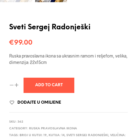
Sveti Sergej Radonješki
€
99.00
Ruska pravoslavna ikona sa ukrasnim ramom i reljefom, velika,
dimenzija: 22x15cm
ADD TO CART
DODAJTE U OMILJENE
SKU:
362
CATEGORY:
RUSKA PRAVOSLAVNA IKONA
TAGS:
BROJ U KUTIJI: 19
,
KUTIJA: 14
,
SVETI SERGEJ RADONJEŠKI
,
VELIČINA: