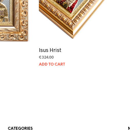
Isus Hrist
€
324.00
ADD TO CART
CATEGORIES