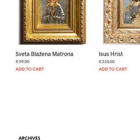
Sveta Blažena Matrona
Isus Hrist
€
99.00
€
324.00
ADD TO CART
ADD TO CART
ARCHIVES