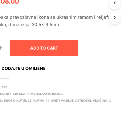
108.00
U
C
T
ska pravoslavna ikona sa ukrasnim ramom i reljefom,
S
ika, dimenzija: 20.5×14.5cm
I
N
T
H
ADD TO CART
E
C
A
R
DODAJTE U OMILJENE
T
.
:
382
EGORY:
SRPSKA PRAVOSLAVNA IKONA
S:
BROJ U KUTIJI: 23
,
KUTIJA: 14
,
SVETI VASILIJE OSTROŠKI
,
VELIČINA: L