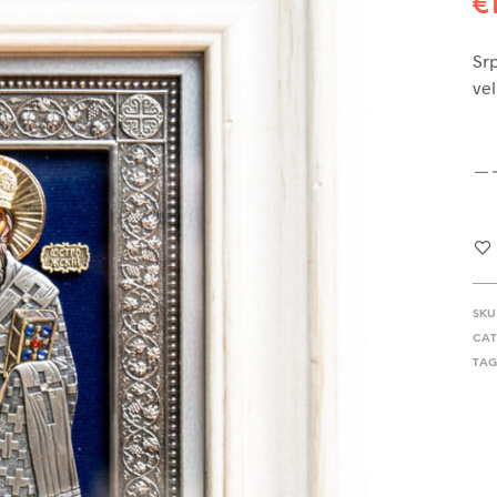
€
Srp
vel
SKU
CAT
TAG