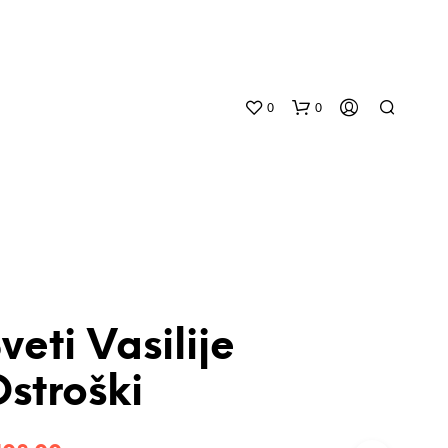
0
0
veti Vasilije
N
O
stroški
P
R
O
D