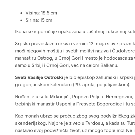
Visina: 18.5 cm
Širina: 15 cm
Ikona se isporučuje upakovana u zaštitnoj i ukrasnoj kutij
Srpska pravoslavna crkva i vernici 12. maja slave praznik
moći njegovih moštiju i svetih molitvi naziva i Čudotvor
manastiru Ostrog, u Crnoj Gori i mesto je hodočašća za ver
samo u Srbiji i Crnoj Gori, već na celom Balkanu.
Sveti Vasilije Ostroški
je bio episkop zahumski i srpski p
gregorijanskom kalendaru (29. aprila, po julijanskom).
Rođen je u selu Mrkonjići, Popovo Polje u Hercegovini, 
trebinjski manastir Uspenija Presvete Bogorodice i tu 
Kao monah ubrzo se pročuo zbog svog podvižničkog živo
skenderijskog. Najpre je živeo u Tvrdošu, a kada su Turci
nastavio svoj podvižnički život, uz mnogo tople molitve i