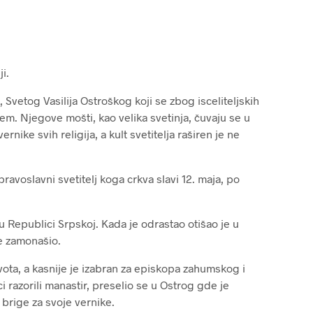
i.
, Svetog Vasilija Ostroškog koji se zbog isceliteljskih
cem. Njegove mošti, kao velika svetinja, čuvaju se u
nike svih religija, a kult svetitelja raširen je ne
ravoslavni svetitelj koga crkva slavi 12. maja, po
u Republici Srpskoj. Kada je odrastao otišao je u
se zamonašio.
ta, a kasnije je izabran za episkopa zahumskog i
 razorili manastir, preselio se u Ostrog gde je
 brige za svoje vernike.