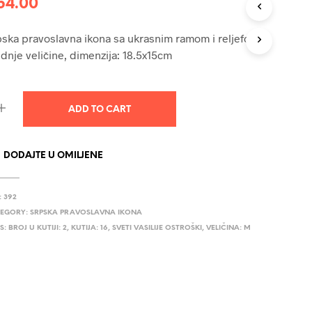
54.00
U
C
T
ska pravoslavna ikona sa ukrasnim ramom i reljefom,
S
dnje veličine, dimenzija: 18.5x15cm
I
N
T
H
ADD TO CART
E
C
A
R
DODAJTE U OMILJENE
T
.
:
392
EGORY:
SRPSKA PRAVOSLAVNA IKONA
S:
BROJ U KUTIJI: 2
,
KUTIJA: 16
,
SVETI VASILIJE OSTROŠKI
,
VELIČINA: M