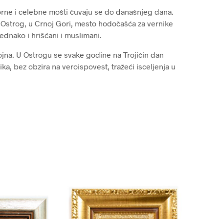
rne i celebne mošti čuvaju se do današnjeg dana.
 Ostrog, u Crnoj Gori, mesto hodočašća za vernike
jednako i hrišćani i muslimani.
ojna. U Ostrogu se svake godine na Trojičin dan
ka, bez obzira na veroispovest, tražeći isceljenja u