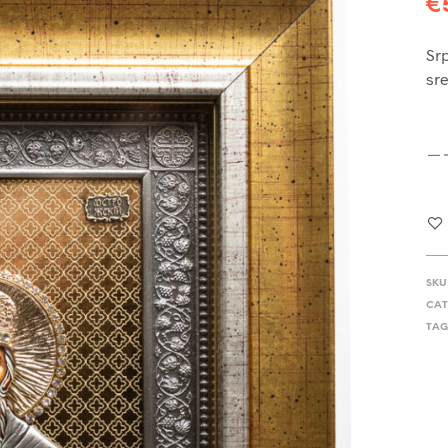
€
Srp
sre
SKU
CAT
TAG