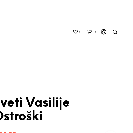
0
0
veti Vasilije
N
O
stroški
P
R
O
D