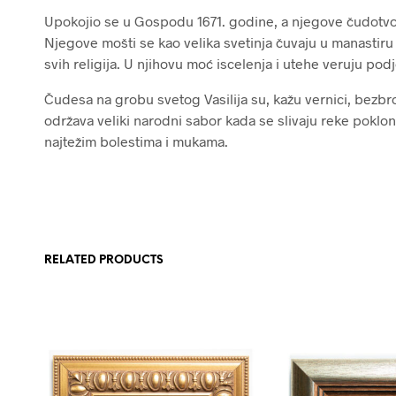
Upokojio se u Gospodu 1671. godine, a njegove čudotvo
Njegove mošti se kao velika svetinja čuvaju u manastiru
svih religija. U njihovu moć iscelenja i utehe veruju pod
Čudesa na grobu svetog Vasilija su, kažu vernici, bezbr
održava veliki narodni sabor kada se slivaju reke pokloni
najtežim bolestima i mukama.
RELATED PRODUCTS