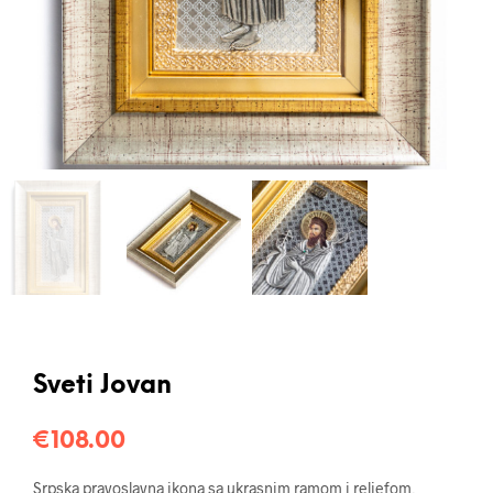
Sveti Jovan
€
108.00
Srpska pravoslavna ikona sa ukrasnim ramom i reljefom,