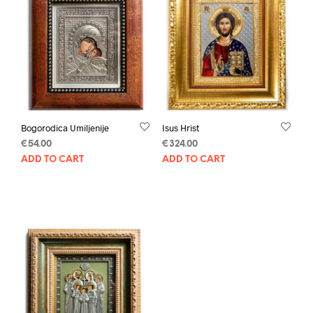
Bogorodica Umiljenije
Isus Hrist
€
54.00
€
324.00
ADD TO CART
ADD TO CART